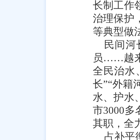
长制工作
治理保护
等典型做
民间河
员……越
全民治水
长”“外籍
水、护水
市3000
其职，全
占补平