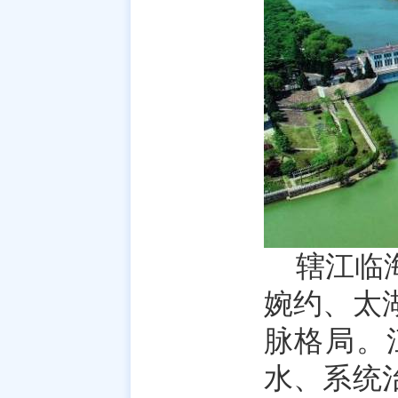
辖江临
婉约、太
脉格局。
水、系统